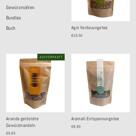
Gewürzmühlen
Bundles
Agni Verdauungstee
Buch
€10,50
AUSVERKAUFT
Ananda geröstete
Aramati Entspannungstee
Gewürzmandeln
€8,90
€9,60