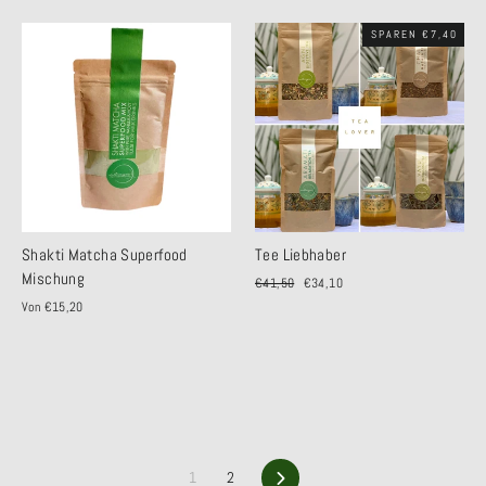
SPAREN €7,40
Shakti Matcha Superfood
Tee Liebhaber
Mischung
Normaler
€41,50
Sonderpreis
€34,10
Preis
Von €15,20
1
2
Vorwärts