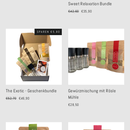
Sweet Relaxation Bundle
Normaler
€42,60
Sonderpreis
€35,90
Preis
SPAREN €5,80
The Exotic - Geschenkbundle
Gewürzmischung mit Rösle
Mühle
Normaler
€52,70
Sonderpreis
€46,90
Preis
€28,50