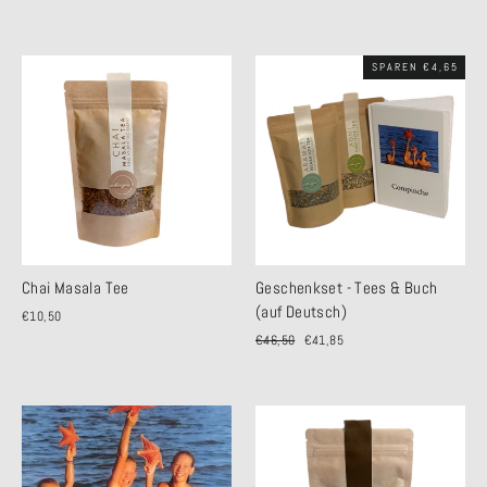
SPAREN €4,65
Chai Masala Tee
Geschenkset - Tees & Buch
(auf Deutsch)
€10,50
Normaler
€46,50
Sonderpreis
€41,85
Preis