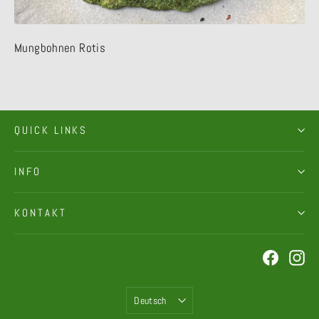
Mungbohnen Rotis
QUICK LINKS
INFO
KONTAKT
Faceboo
In
Sprache
Deutsch