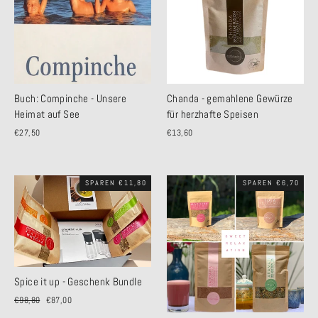
Buch: Compinche - Unsere
Chanda - gemahlene Gewürze
Heimat auf See
für herzhafte Speisen
€27,50
€13,60
SPAREN €11,80
SPAREN €6,70
Spice it up - Geschenk Bundle
Normaler
€98,80
Sonderpreis
€87,00
Preis